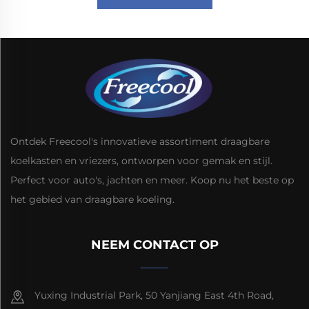
Ontdek Freecool's innovatieve assortiment draagbare
koelkasten en vriezers, ontworpen voor gemak en stijl.
Perfect voor auto's, jachten en meer. Koop nu het beste op
het gebied van draagbare koeling.
NEEM CONTACT OP
Yuxing Industrial Park, 50 Yanjiang East 4th Road,