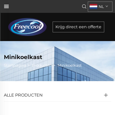
NL
Krijg direct een offerte
Minikoelkast
Startpagina
>
Producten
>
Minikoelkast
ALLE PRODUCTEN