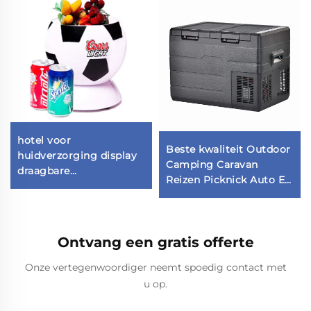
hotel voor
Beste kwaliteit Outdoor
huidverzorging display
Camping Caravan
draagbare
Reizen Picknick Auto En
huidverzorging koelkast
Thuis Dubbel Gebruik
auto klein voor
Auto Koelkast Koelkast
slaapkamer minibar
Vriezer Koelbox 35L
koelkast koelkast
Ontvang een gratis offerte
Onze vertegenwoordiger neemt spoedig contact met
u op.