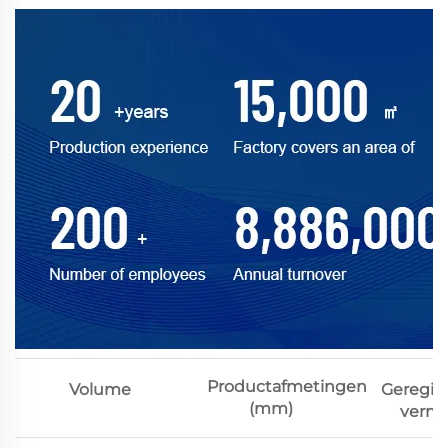
Productafmetingen
Volume
Geregis
(mm)
verm