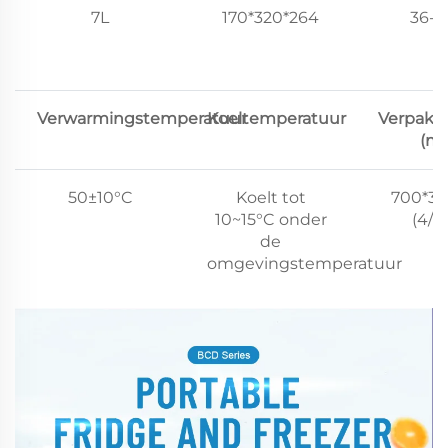
7L
170*320*264
36-
Verwarmingstemperatuur
Koeltemperatuur
Verpakk
(m
50±10°C
Koelt tot
700*37
10~15°C onder
(4/C
de
omgevingstemperatuur