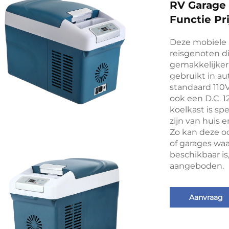
RV Garage 
Functie Pri
Deze mobiele 
reisgenoten di
gemakkelijker
gebruikt in a
standaard 110
ook een D.C. 
koelkast is sp
zijn van huis 
Zo kan deze o
of garages wa
beschikbaar is
aangeboden.
Aanvraag