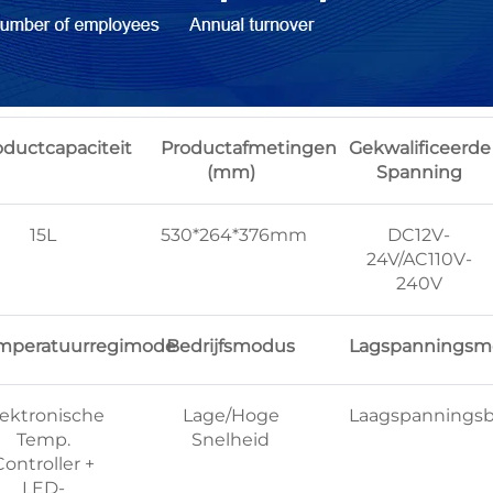
oductcapaciteit
Productafmetingen
Gekwalificeerde
(mm)
Spanning
15L
530*264*376mm
DC12V-
24V/AC110V-
240V
mperatuurregimode
Bedrijfsmodus
Lagspanningsm
lektronische
Lage/Hoge
Laagspanningsb
Temp.
Snelheid
Controller +
LED-