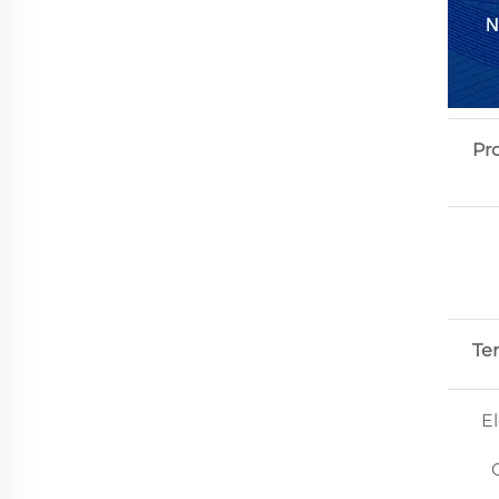
Pr
Te
E