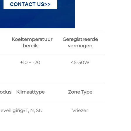
Koeltemperatuur
Geregistreerde
bereik
vermogen
+10 ~ -20
45-50W
odus
Klimaattype
Zone Type
eveiliging
T, ST, N, SN
Vriezer