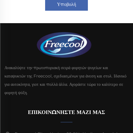
Υποβολή
Ανακαλύψτε την πρωτοποριακή σειρά φορητών ψυγείων και
καταψυκτών της Freecool, σχεδιασμένων για άνεση και στυλ. Ιδανικό
για αυτοκίνητα, γιοτ και πολλά άλλα. Αγοράστε τώρα το καλύτερο σε
φορητή ψύξη.
ΕΠΙΚΟΙΝΩΝΉΣΤΕ ΜΑΖΊ ΜΑΣ