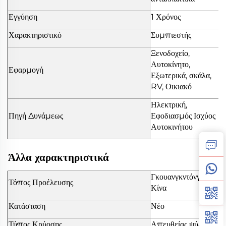
Εγγύηση
1 Χρόνος
Χαρακτηριστικό
Συμπιεστής
Ξενοδοχείο,
Αυτοκίνητο,
Εφαρμογή
Εξωτερικά, σκάλα,
RV, Οικιακό
Ηλεκτρική,
Πηγή Δυνάμεως
Εφοδιασμός Ισχύος
Αυτοκινήτου
Άλλα χαρακτηριστικά
Γκουανγκντόνγκ,
Τόπος Προέλευσης
Κίνα
Κατάσταση
Νέο
Τύπος Κρύοσης
Απευθείας ψύξη