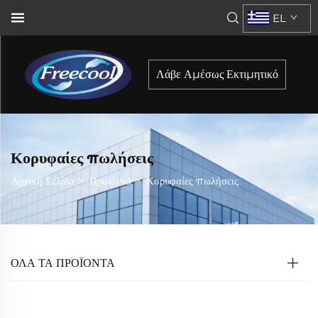
EL
Λάβε Αμέσως Εκτιμητικό
Κορυφαίες πωλήσεις
Αρχική Σελίδα
>
Προϊόντα
>
Κορυφαίες πωλήσεις
ΌΛΑ ΤΑ ΠΡΟΪΟΝΤΑ