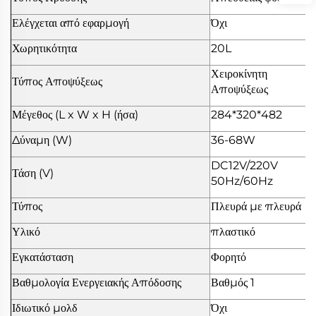
Ελέγχεται από εφαρμογή
Όχι
Χωρητικότητα
20L
Χειροκίνητη
Τύπος Αποψύξεως
Αποψύξεως
Μέγεθος (L x W x H (ήσα)
284*320*482
Δύναμη (W)
36-68W
DC12V/220V
Τάση (V)
50Hz/60Hz
Τύπος
Πλευρά με πλευρά
Υλικό
πλαστικό
Εγκατάσταση
Φορητό
Βαθμολογία Ενεργειακής Απόδοσης
Βαθμός 1
Ιδιωτικό μολδ
Όχι