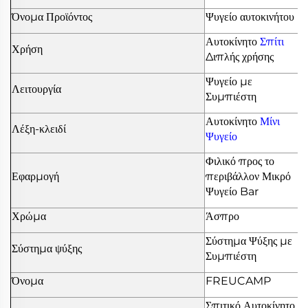
Όνομα Προϊόντος
Ψυγείο αυτοκινήτου
Αυτοκίνητο
Σπίτι
Χρήση
Διπλής χρήσης
Ψυγείο με
Λειτουργία
Συμπιέστη
Αυτοκίνητο
Μίνι
Λέξη-κλειδί
Ψυγείο
Φιλικό προς το
Εφαρμογή
περιβάλλον Μικρό
Ψυγείο Bar
Χρώμα
Άσπρο
Σύστημα Ψύξης με
Σύστημα ψύξης
Συμπιέστη
Όνομα
FREUCAMP
Σπιτικό Αυτοκίνητο