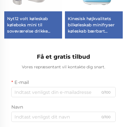
Nyt12 volt køleskab
Kinesisk højkvalitets
køleboks mini til
bilkøleskab minifryser
soveværelse drikke
køleskab bærbart
chiller bærbart køleskab
minikøleskab Outdoor
bil mini køleskab
Camping 12v bilkøleskab
Få et gratis tilbud
Vores repræsentant vil kontakte dig snart.
E-mail
0/100
Navn
0/100