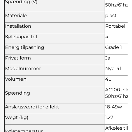
Spænding (V)
50hz/61hz
Materiale
plast
Installation
Portabel
Kølekapacitet
4L
Energitilpasning
Grade 1
Privat form
Ja
Modelnummer
Nye-4l
Volumen
4L
AC100 eller
Spænding
50hz/61hz
Anslagsværdi for effekt
18-49w
Vægt (kg)
1.27
Afkøles til
Køletemperatur