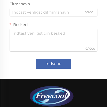
Firmanavn
0/200
Besked
0/1000
Indsend