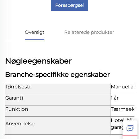
Forespørgsel
Oversigt
Relaterede produkter
Nøgleegenskaber
Branche-specifikke egenskaber
Tørrelsestil
Manuel af
Garanti
1 år
Funktion
Tærmeelekt
Hotel, bil, 
Anvendelse
garage, hu