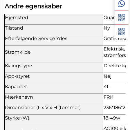
Andre egenskaber
Hjemsted
Guangdong
Tilstand
Ny
Efterfølgende Service Ydes
Gratis rese
Elektrisk, k
Strømkilde
strømforsy
Kylingstype
Direkte køl
App-styret
Nej
Kapacitet
4L
Mærkenavn
FRK
Dimensioner (L x V x H (tommer)
236*186*2
Styrke (W)
18-49w
AC100 eller