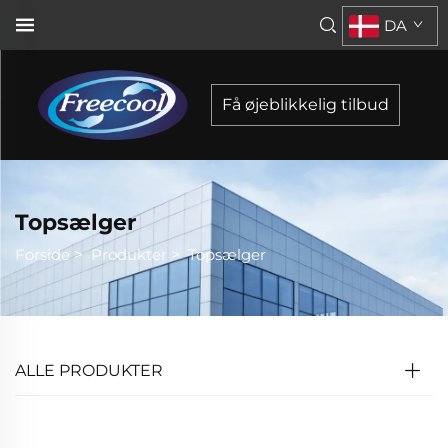
DA
Få øjeblikkelig tilbud
Topsælger
Forside
>
Produkter
>
Topsælger
ALLE PRODUKTER