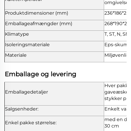
omgivelse
Produktdimensioner (mm)
236*186*2
Emballageafmængder (mm)
268*190*28
Klimatype
T, ST, N, SN
Isoleringsmateriale
Eps-skum
Materiale
Miljøvenlig
Emballage og levering
Hver pakke
Emballagedetaljer
gaveæske, 
stykker pr.
Salgsenheder:
Enkelt vare
med en dia
Enkel pakke størrelse:
30 cm