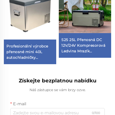
S25 25L Přenosná DC
12V/24V Kompresorová
Profesionální výrobce
Ledvina Mrazík
přenosné mini 40L
Elektrický US Zásuvka
autochladničky
Kompaktní Pro
Elektronické ovládání
Venkovní Použití v Autě,
Malý DC 12V kompresor
Recreational Vehicle
pro domácnost Plastový
(RV), Domově, Hotelu
Získejte bezplatnou nabídku
materiál
Náš zástupce se vám brzy ozve.
E-mail
0/100