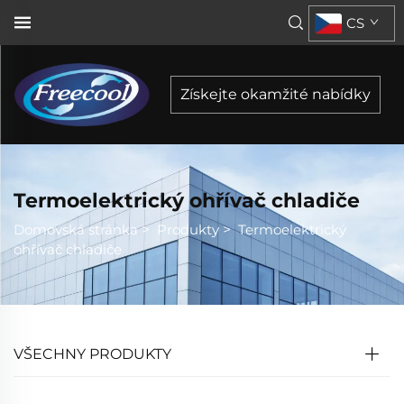
CS
Získejte okamžité nabídky
Termoelektrický ohřívač chladiče
Domovská stránka
>
Produkty
>
Termoelektrický
ohřívač chladiče
VŠECHNY PRODUKTY