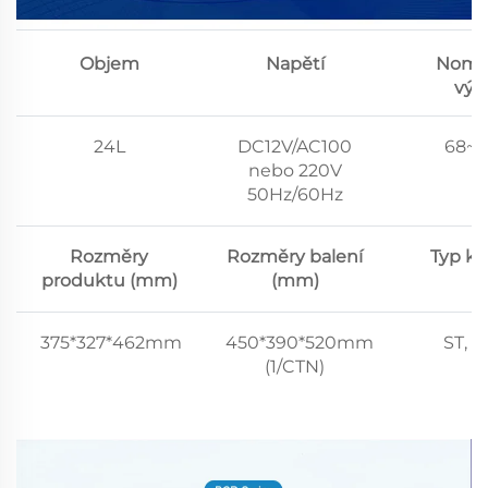
Objem
Napětí
Nomin
výk
24L
DC12V/AC100
68~
nebo 220V
50Hz/60Hz
Rozměry
Rozměry balení
Typ kl
produktu (mm)
(mm)
375*327*462mm
450*390*520mm
ST, N
(1/CTN)